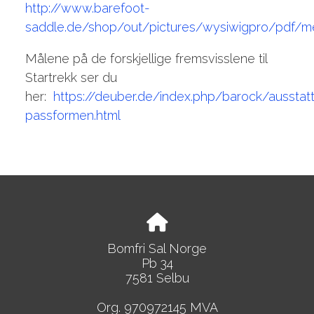
http://www.barefoot-
saddle.de/shop/out/pictures/wysiwigpro/pdf/me
Målene på de forskjellige fremsvisslene til
Startrekk ser du
her:
https://deuber.de/index.php/barock/aussta
passformen.html
Bomfri Sal Norge
Pb 34
7581 Selbu
Org. 970972145 MVA