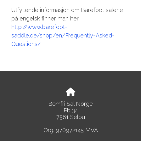
Utfyllende informasjon om Barefoot salene
på engelsk finner man her:
http://www.barefoot-
saddle.de/shop/en/Frequently-Asked-
Questions/
Bomfri Sal Norge
Pb 34
7581 Selbu
Org. 970972145 MVA