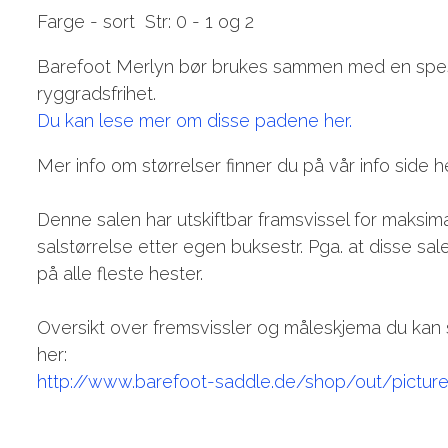
Farge - sort Str: 0 - 1 og 2
Barefoot Merlyn bør brukes sammen med en spesiel
ryggradsfrihet.
Du kan lese mer om disse padene her.
Mer info om størrelser finner du på vår info side h
Denne salen har utskiftbar framsvissel for maksimal
salstørrelse etter egen buksestr. Pga. at disse sal
på alle fleste hester.
Oversikt over fremsvissler og måleskjema du kan sk
her:
http://www.barefoot-saddle.de/shop/out/pictur