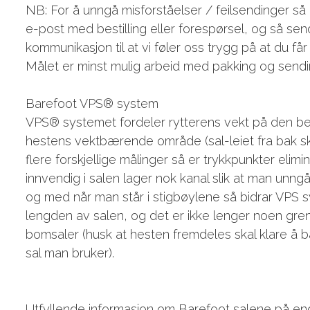
NB: For å unngå misforståelser / feilsendinger så 
e-post med bestilling eller forespørsel, og så sen
kommunikasjon til at vi føler oss trygg på at du få
Målet er minst mulig arbeid med pakking og sendi
Barefoot VPS® system
VPS® systemet fordeler rytterens vekt på den bes
hestens vektbærende område (sal-leiet fra bak sku
flere forskjellige målinger så er trykkpunkter elim
innvendig i salen lager nok kanal slik at man unng
og med når man står i stigbøylene så bidrar VPS sy
lengden av salen, og det er ikke lenger noen gren
bomsaler (husk at hesten fremdeles skal klare å b
sal man bruker).
Utfyllende informasjon om Barefoot salene på eng