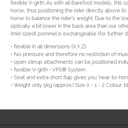
flexible V-girth. As with all Barefoot models, this
horse, thus positioning the rider directly above its 
horse to balance the rider's weight. Due to the lo
optically a bit lower in the back area than our oth
(mid-sized) pommel is exchangeable (for further de
• flexible in all dimensions (X,Y,Z)
• No pressure and therefore no restriction of m
• open stirrup attachments can be positioned indiv
• flexible V-girth • VPS® System
• Seat and extra short flap gives you "near-to-hors
• Weight only 5kg (approx.) Size 0 - 1 - 2 Colour: b