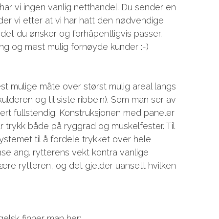
har vi ingen vanlig netthandel. Du sender en
der vi etter at vi har hatt den nødvendige
r det du ønsker og forhåpentligvis passer.
ng og mest mulig fornøyde kunder :-)
t mulige måte over størst mulig areal langs
lderen og til siste ribbein). Som man ser av
inert fullstendig. Konstruksjonen med paneler
år trykk både på ryggrad og muskelfester. Til
stemet til å fordele trykket over hele
se ang. rytterens vekt kontra vanlige
ære rytteren, og det gjelder uansett hvilken
elsk finner man her: