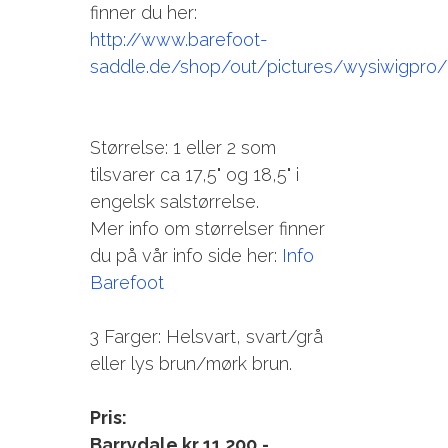
finner du her:
http://www.barefoot-
saddle.de/shop/out/pictures/wysiwigpro/
Størrelse: 1 eller 2 som
tilsvarer ca 17,5" og 18,5" i
engelsk salstørrelse.
Mer info om størrelser finner
du på vår info side her:
Info
Barefoot
3 Farger: Helsvart, svart/grå
eller lys brun/mørk brun.
Pris:
Barrydale kr 11.200,-