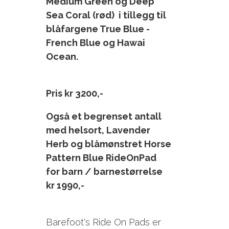
Medium Green og Deep
Sea Coral (rød)
i tillegg til
blåfargene True Blue -
French Blue og Hawai
Ocean.
Pris kr 3200,-
Også et begrenset antall
med helsort, Lavender
Herb og blåmønstret Horse
Pattern Blue RideOnPad
for barn / barnestørrelse
kr 1990,-
Barefoot's Ride On Pads er