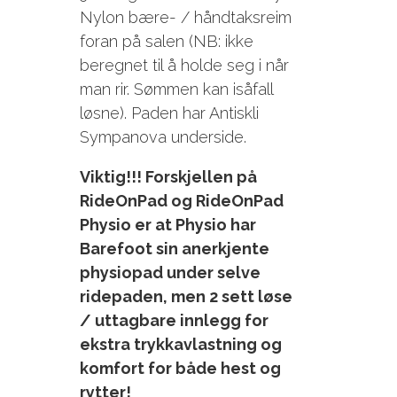
Nylon bære- / håndtaksreim
foran på salen (NB: ikke
beregnet til å holde seg i når
man rir. Sømmen kan isåfall
løsne). Paden har Antiskli
Sympanova underside.
Viktig!!! Forskjellen på
RideOnPad og RideOnPad
Physio er at Physio har
Barefoot sin anerkjente
physiopad under selve
ridepaden, men 2 sett løse
/ uttagbare innlegg for
ekstra trykkavlastning og
komfort for både hest og
rytter!