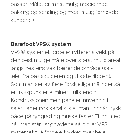
passer. Målet er minst mulig arbeid med
pakking og sending og mest mulig fornøyde
kunder :-)
Barefoot VPS® system
VPS® systemet fordeler rytterens vekt på
den best mulige måte over størst mulig areal
langs hestens vektbærende område (sal-
leiet fra bak skulderen og til siste ribbein).
Som man ser av flere forskjellige målinger så
er trykkpunkter eliminert fullstendig.
Konstruksjonen med paneler innvendig i
salen lager nok kanal slik at man unngår trykk
både på ryggrad og muskelfester. Til og med
når man står i stigbøylene så bidrar VPS
systemet til å fordele trykket over hele